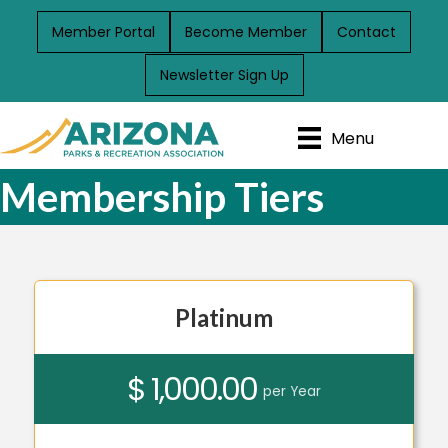
Member Portal
Become Member
Contact
Newsletter Sign Up
Menu
Membership Tiers
Platinum
$ 1,000.00
per Year